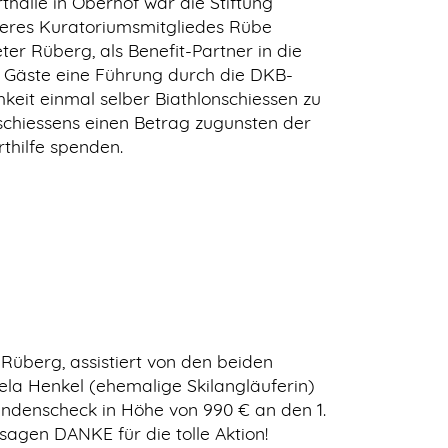
alle in Oberhof war die Stiftung
nseres Kuratoriumsmitgliedes Rübe
er Rüberg, als Benefit-Partner in die
ie Gäste eine Führung durch die DKB-
eit einmal selber Biathlonschiessen zu
schiessens einen Betrag zugunsten der
thilfe spenden.
Rüberg, assistiert von den beiden
la Henkel (ehemalige Skilangläuferin)
endenscheck in Höhe von 990 € an den 1.
 sagen DANKE für die tolle Aktion!