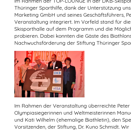
Im Rahmen der TOP-LOUNGE in der DKB-Skisporth
Thüringer Sporthilfe, dank der Unterstützung u
Marketing GmbH und seines Geschäftsführers, Pet
Veranstaltung integriert. Im Vorfeld stand für d
Skisporthalle auf dem Programm und die Möglichk
probieren. Dabei konnten die Gäste des Biathlon
Nachwuchsförderung der Stiftung Thüringer Spor
Im Rahmen der Veranstaltung überreichte Peter 
Olympiasiegerinnen und Weltmeisterinnen Manue
und Kati Wilhelm (ehemalige Biathletin), den Sp
Vorsitzenden, der Stiftung, Dr. Kuno Schmidt. Wir