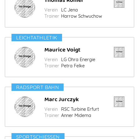
Thomas Röhler
Verein
LC Jena
Trainer
Harrow Schwuchow
LEICHTATHLETIK
Maurice Voigt
Verein
LG Ohra Energie
Trainer
Petra Felke
RADSPORT BAHN
Marc Jurczyk
Verein
RSC Turbine Erfurt
Trainer
Anner Midema
SPORTSCHIESSEN