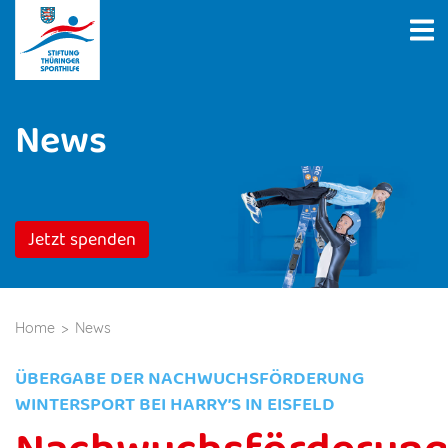
News
Jetzt spenden
Home
News
ÜBERGABE DER NACHWUCHSFÖRDERUNG
WINTERSPORT BEI HARRY’S IN EISFELD